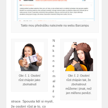
Takto mou přednášku naleznete na webu Barcampu
N
a
k
o
n
e
c
Obr. č. 1: Osobní
Obr. č. 2: Osobní
m
růst chápán jako
růst chápán tak, že
al
zbohatnutí
zbohatnout
á
můžeme i jinak, než
il
jen měřeno penězi.
u
strace. Spousta lidí si myslí,
že osobní růst je to, co