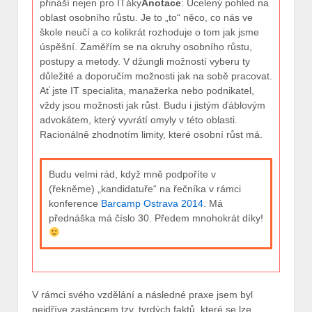
přináší nejen pro IŤáky
Anotace
: Ucelený pohled na
oblast osobního růstu. Je to „to“ něco, co nás ve
škole neučí a co kolikrát rozhoduje o tom jak jsme
úspěšní. Zaměřím se na okruhy osobního růstu,
postupy a metody. V džungli možností vyberu ty
důležité a doporučím možnosti jak na sobě pracovat.
Ať jste IT specialita, manažerka nebo podnikatel,
vždy jsou možnosti jak růst. Budu i jistým ďáblovým
advokátem, který vyvrátí omyly v této oblasti.
Racionálně zhodnotím limity, které osobní růst má.
Budu velmi rád, když mně podpoříte v
(řekněme) „kandidatuře“ na řečníka v rámci
konference
Barcamp Ostrava 2014
. Má
přednáška má číslo 30. Předem mnohokrát díky!
V rámci svého vzdělání a následné praxe jsem byl
nejdříve zastáncem tzv. tvrdých faktů, které se lze