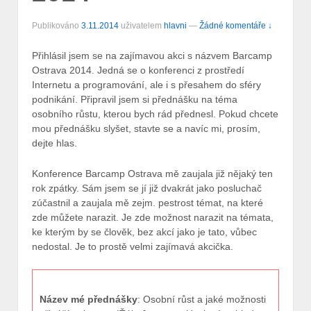
Publikováno
3.11.2014
uživatelem
hlavni
—
Žádné komentáře ↓
Přihlásil jsem se na zajímavou akci s názvem Barcamp
Ostrava 2014. Jedná se o konferenci z prostředí
Internetu a programování, ale i s přesahem do sféry
podnikání. Připravil jsem si přednášku na téma
osobního růstu, kterou bych rád přednesl. Pokud chcete
mou přednášku slyšet, stavte se a navíc mi, prosím,
dejte hlas.
Konference Barcamp Ostrava mě zaujala již nějaký ten
rok zpátky. Sám jsem se jí již dvakrát jako posluchač
zúčastnil a zaujala mě zejm. pestrost témat, na které
zde můžete narazit. Je zde možnost narazit na témata,
ke kterým by se člověk, bez akcí jako je tato, vůbec
nedostal. Je to prostě velmi zajímavá akcička.
Název mé přednášky
: Osobní růst a jaké možnosti