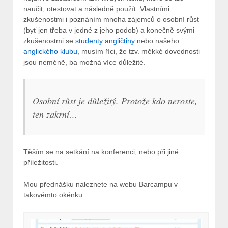
naučit, otestovat a následně použít. Vlastními
zkušenostmi i poznáním mnoha zájemců o osobní růst
(byť jen třeba v jedné z jeho podob) a konečně svými
zkušenostmi se
studenty angličtiny
nebo našeho
anglického klubu
, musím říci, že tzv. měkké dovednosti
jsou neméně, ba možná více důležité.
Osobní růst je důležitý. Protože kdo neroste,
ten zakrní…
Těším se na setkání na konferenci, nebo při jiné
příležitosti.
Mou přednášku naleznete na webu Barcampu v
takovémto okénku: